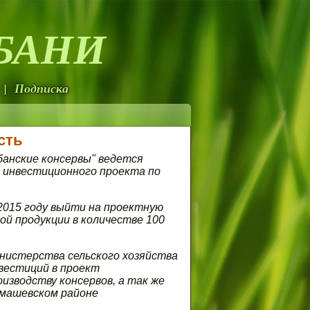
БАНИ
| Подписка
сть
банские консервы" ведется
 инвестиционного проекта по
2015 году выйти на проектную
ой продукции в количестве 100
нистерства сельского хозяйства
нвестиций в проект
изводству консервов, а так же
имашевском районе