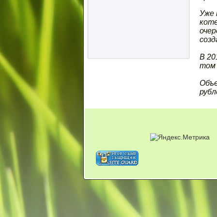
Уже 
коте
очер
созд
В 20
том 
Объе
рубл