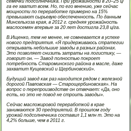
семечки подсолнечника. При урожайности в 20–25 ц/
га ее хватит всем. Но, по его мнению, уже сейчас
мощности по переработке примерно на 15%
превышают сырьевую обеспеченность. По данным
Минсельхоза края, в 2012 г. средняя урожайность
маслосемян впервые за 20 лет достигла 23,8 ц/га.
В.Ищенко, тем не менее, не сомневается в успехе
нового предприятия. «Я придерживаюсь стратегии
открывать небольшие заводы в разных районах.
Это позволяет снизить затраты на логистику, —
говорит он. — Завод полностью покроет
потребность Староминского района в масле, даже
захватит Кущевский и Щербиновский».
Будущий завод как раз находится рядом с железной
дорогой Павловская — Старощербиновская». На
вопрос о перепроизводстве он отвечает: «Да, оно
есть, но это не повод не строить заводы».
Сейчас масложировой переработкой в крае
занимаются 30 предприятий. В прошлом году
урожай подсолнечника составил 1,1 млн т. Это на
4,2% больше, чем в 2011 г.