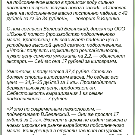
на подсолнечное масло в прошлом году сильно
повлияло на сроки запуска нового завода. «Оптовая
цена на подсолнечное масло постоянно падала: с 42
рублей за кг до 34 рублей», — говорит В.Ищенко.
С ним согласен Валерий Белянский, директор ООО
«Южный полюс» (производство подсолнечного
масла, Кропоткин). Он связывает падение цен с
устойчиво высокой ценой семечки подсолнечника.
«Чтобы получить нормальную рентабельность,
нужно цену семечки умножить на 2,2, — объясняет
эксперт. — Сейчас она 17 рублей за килограмм.
Умножаем, и получается 37,4 рубля. Столько
должен стоить килограмм масла. Но сейчас его
цена — 34,5–35 рублей за 1 кг». Производители
держат высокую цену, продолжает он.
Себестоимость выращивания 1 кг семян
подсолнечника — 7 рублей.
«И это по современным технологиям, —
подчеркивает В.Белянский. — Они же просят 17
рублей за 1 кг». Эксперт в целом не видит смысла в
новых игроках на рынке выработки подсолнечного
масла. Конкуренция в отрасли зависит от урожая