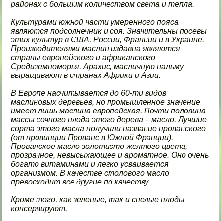
районах с большим количеством света и тепла.
Культурами южной части умеренного пояса
являются подсолнечник и соя. Значительны посевы
этих культур в США, России, Франции и в Украине.
Производителями маслин издавна являются
страны европейского и африканского
Средиземноморья. Арахис, масличную пальму
выращивают в странах Африки и Азии.
В Европе насчитывается до 60-ти видов
маслиновых деревьев, но промышленное значение
имеет лишь маслина европейская. Почти половина
массы сочного плода этого дерева – масло. Лучшие
сорта этого масла получили название прованского
(от провинции Прованс в Южной Франции).
Прованское масло золотисто-желтого цвета,
прозрачное, невысыхающее и ароматное. Оно очень
богато витаминами и легко усваивается
организмом. В качестве столового масло
превосходит все другие по качеству.
Кроме того, как зеленые, так и спелые плоды
консервируют.