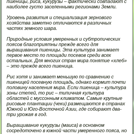
пшеницы, риса, кукурузы – фактически совпадают с
наиболее густо заселенными регионами Земли.
Уровень развития и специализация зернового
хозяйства заметно отличаются в различных
частях земного шара.
Природные условия умеренных и субтропических
поясов благоприятны прежде всего для
выращивания пшеницы. Эта культура занимает
первое место по площади посевов среди всех
остальных. Для многих стран мира понятие «хлеб»
– это прежде всего пшеница.
Рис хотя и занимает меньшую по сравнению с
пшеницей посевную площадь, однако кормит почти
половину населения мира. Если пшеница – культура
зоны степей, то рис – типичная культура
областей с муссонным климатом. Самые крупные
рисовые плантации (чеки) размещаются в странах
Южной и Юго-Восточной Азии, где собирают два-
три урожая в год.
Выращивание кукурузы (маиса) в основном
сосредоточено в южной части умеренного пояса, но