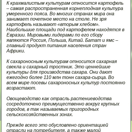
К крахмалистым культурам относится картофель
– самая распространенная корнеплодная культура
умеренного пояса. Во многих странах мира она
занимает почетное место на столе. Не зря
картофель называют «вторым хлебом».
Наибольшие площади под картофелем находятся в
Евразии. Мировыми лидерами по его сбору
являются Россия, Польша, Китай. Батат и ямс –
главный продукт питания населения стран
Африки.
К сахароносным культурам относится сахарная
свекла и сахарный тростник. Это ценнейшие
культуры для производства сахара. Они дают
ежегодно более 110 млн тонн сахара-сырца. Во
всем мире посевы сахароносных культур постоянно
возрастают.
Овощеводство как отрасль растениеводства
сосредоточено преимущественно вокруг крупных
городов, в так называемых пригородных
сельскохозяйственных зонах.
Прежде всего это обусловлено ориентацией
отрасли на потребителя, а также малой