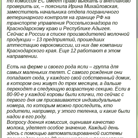
то комиссия ЕС имеет право выехать и внепланово
проверить их, – пояснила Ирина Михайловская,
заместитель начальника отдела пограничного
ветеринарного контроля на границе РФ на
транспорте управления Россельхознадзора по
Краснодарскому краю и Республике Адыгея.
Сейчас в России в списке производителей молочной
продукции – 13 предприятий, прошедших
аттестацию еврокомиссии, из них две компании
Краснодарского края. Еще 12 работают в этом
направлении.
Есть на ферме и своего рода ясли – группа для
самых маленьких телят. С самого рождения они
попадают сюда, у каждого свой собственный домик,
в котором они живут до трех месяцев, а дальше
переходят в следующую возрастную секцию. Если в
80-90-е у каждой коровы были клички, то сейчас с
первого дня им присваиваются индивидуальные
номера, по которым можно проследить, кто
родители, например, у этого теленка, и какие были
надои в его роду.
Вопросу доения комиссия, оценивая качество
молока, уделяет особое значение. Каждый день
здесь с помощью автоматизированной системы