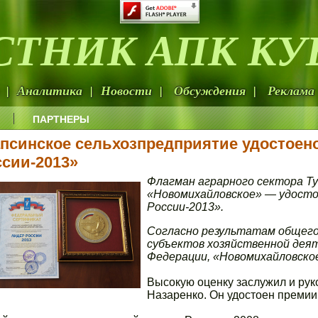
СТНИК АПК КУ
 | Аналитика | Новости | Обсуждения | Реклама 
ПАРТНЕРЫ
апсинское сельхозпредприятие удостоен
ссии-2013»
Флагман аграрного сектора Т
«Новомихайловское» — удосто
России-2013».
Согласно результатам общего
субъектов хозяйственной дея
Федерации, «Новомихайловское
Высокую оценку заслужил и рук
Назаренко. Он удостоен премии