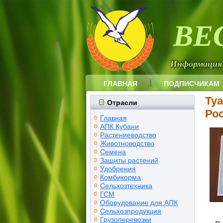
ВЕ
Информация
ГЛАВНАЯ
ПОДПИСЧИКАМ
Ту
Отрасли
Ро
Главная
АПК Кубани
Растениеводство
Животноводство
Семена
Защиты растений
Удобрения
Комбикорма
Сельхозтехника
ГСМ
Оборудование для АПК
Сельхозпродукция
Грузоперевозки