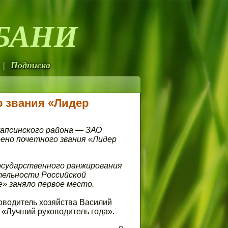
БАНИ
| Подписка
о звания «Лидер
уапсинского района — ЗАО
ено почетного звания «Лидер
сударственного ранжирования
тельности Российской
» заняло первое место.
оводитель хозяйства Василий
 «Лучший руководитель года».