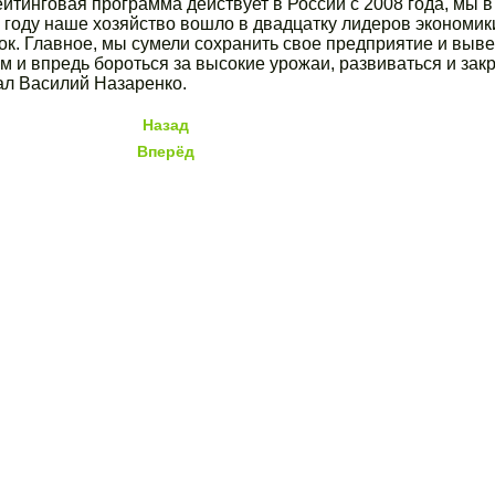
йтинговая программа действует в России с 2008 года, мы в
 году наше хозяйство вошло в двадцатку лидеров экономики
ок. Главное, мы сумели сохранить свое предприятие и выве
м и впредь бороться за высокие урожаи, развиваться и зак
ал Василий Назаренко.
Назад
Вперёд